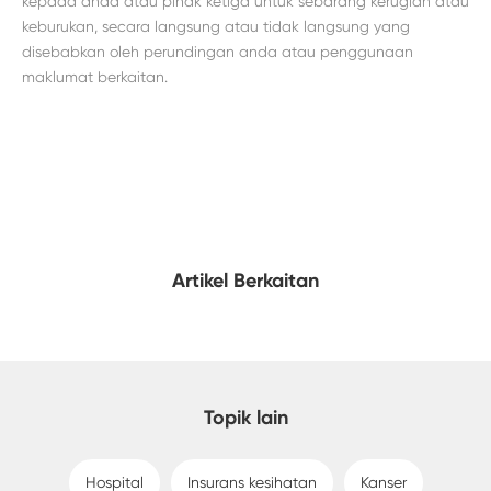
kepada anda atau pihak ketiga untuk sebarang kerugian atau
keburukan, secara langsung atau tidak langsung yang
disebabkan oleh perundingan anda atau penggunaan
maklumat berkaitan.
Artikel Berkaitan
Topik lain
Hospital
Insurans kesihatan
Kanser