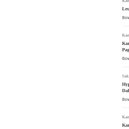
Kan
Leu
Bow
Kan
Kan
Pa
Bow
Sak
Hyp
Dah
Bow
Kan
Kan