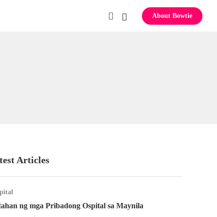
About Bowtie
test Articles
pital
tahan ng mga Pribadong Ospital sa Maynila