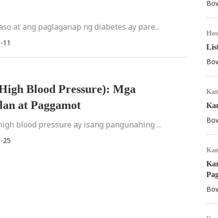
Bow
so at ang paglaganap ng diabetes ay pare...
Hos
-11
Lis
Bow
(High Blood Pressure): Mga
Kan
lan at Paggamot
Kan
Bow
igh blood pressure ay isang pangunahing ...
-25
Kan
Kan
Pa
Bow